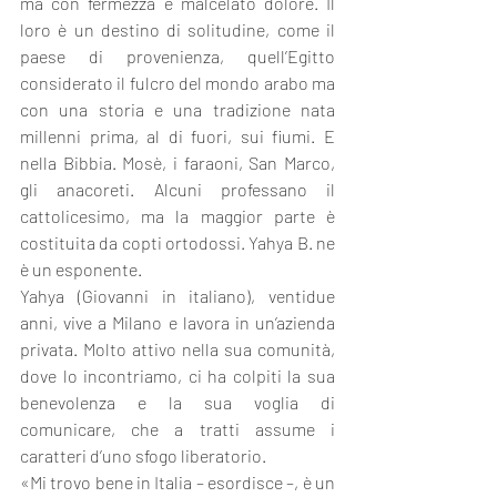
ma con fermezza e malcelato dolore. Il 
loro è un destino di solitudine, come il 
paese di provenienza, quell’Egitto 
considerato il fulcro del mondo arabo ma 
con una storia e una tradizione nata 
millenni prima, al di fuori, sui fiumi. E 
nella Bibbia. Mosè, i faraoni, San Marco, 
gli anacoreti. Alcuni professano il 
cattolicesimo, ma la maggior parte è 
costituita da copti ortodossi. Yahya B. ne 
è un esponente.
Yahya (Giovanni in italiano), ventidue 
anni, vive a Milano e lavora in un’azienda 
privata. Molto attivo nella sua comunità, 
dove lo incontriamo, ci ha colpiti la sua 
benevolenza e la sua voglia di 
comunicare, che a tratti assume i 
caratteri d’uno sfogo liberatorio.
«Mi trovo bene in Italia – esordisce –, è un 