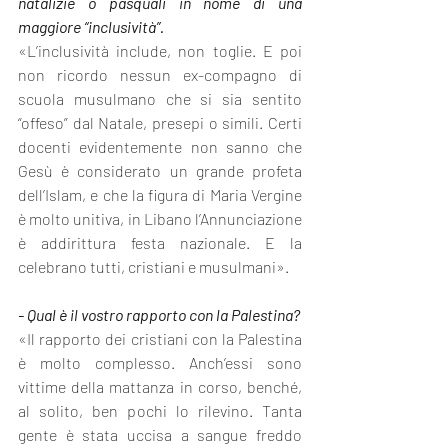
natalizie o pasquali in nome di una 
maggiore “inclusività”.
«L’inclusività include, non toglie. E poi 
non ricordo nessun ex-compagno di 
scuola musulmano che si sia sentito 
“offeso” dal Natale, presepi o simili. Certi 
docenti evidentemente non sanno che 
Gesù è considerato un grande profeta 
dell’Islam, e che la figura di Maria Vergine 
è molto unitiva, in Libano l’Annunciazione 
è addirittura festa nazionale. E la 
celebrano tutti, cristiani e musulmani».
- Qual è il vostro rapporto con la Palestina?
«Il rapporto dei cristiani con la Palestina 
è molto complesso. Anch’essi sono 
vittime della mattanza in corso, benché, 
al solito, ben pochi lo rilevino. Tanta 
gente è stata uccisa a sangue freddo 