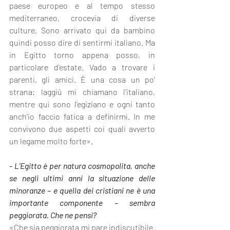
paese europeo e al tempo stesso 
mediterraneo, crocevia di diverse 
culture. Sono arrivato qui da bambino 
quindi posso dire di sentirmi italiano. Ma 
in Egitto torno appena posso, in 
particolare d’estate. Vado a trovare i 
parenti, gli amici. È una cosa un po’ 
strana: laggiù mi chiamano l’italiano, 
mentre qui sono l’egiziano e ogni tanto 
anch’io faccio fatica a definirmi. In me 
convivono due aspetti coi quali avverto 
un legame molto forte».
- L’Egitto è per natura cosmopolita, anche 
se negli ultimi anni la situazione delle 
minoranze – e quella dei cristiani ne è una 
importante componente – sembra 
peggiorata. Che ne pensi?
«Che sia peggiorata mi pare indiscutibile. 