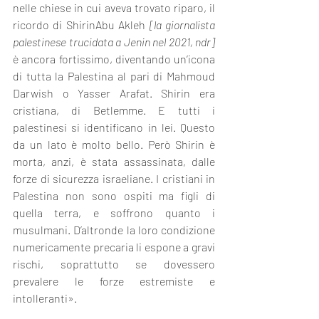
nelle chiese in cui aveva trovato riparo, il 
ricordo di ShirinAbu Akleh 
[la giornalista 
palestinese trucidata a Jenin nel 2021, ndr] 
è ancora fortissimo, diventando un’icona 
di tutta la Palestina al pari di Mahmoud 
Darwish o Yasser Arafat. Shirin era 
cristiana, di Betlemme. E tutti i 
palestinesi si identificano in lei. Questo 
da un lato è molto bello. Però Shirin è 
morta, anzi, è stata assassinata, dalle 
forze di sicurezza israeliane. I cristiani in 
Palestina non sono ospiti ma figli di 
quella terra, e soffrono quanto i 
musulmani. D’altronde la loro condizione 
numericamente precaria li espone a gravi 
rischi, soprattutto se dovessero 
prevalere le forze estremiste e 
intolleranti».