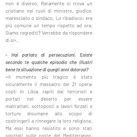
non è diverso. Raramente si trova un 
cristiano nei ruoli di ministro, giudice, 
maresciallo o sindaco. Lo ribadisco: era 
più comune un tempo rispetto ad ora. 
Siamo regrediti? Verrebbe da rispondere 
di sì».
- Hai parlato di persecuzioni. Esiste 
secondo te qualche episodio che illustri 
bene la situazione di quegli anni dolorosi?
«Il momento più tragico è stato 
sicuramente il massacro dei 21 operai 
copti in Libia, rapiti dai terroristi e 
portati nel deserto per essere 
maltrattati, sottoposti a lavori forzati e 
torture disumane allo scopo di 
costringerli a rinnegare la loro religione. 
Ma essi hanno resistito e sono stati 
sgozzati sulle coste del Mediterraneo, 