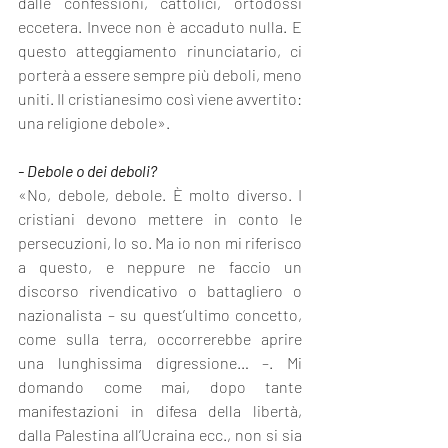
dalle confessioni, cattolici, ortodossi 
eccetera. Invece non è accaduto nulla. E 
questo atteggiamento rinunciatario, ci 
porterà a essere sempre più deboli, meno 
uniti. Il cristianesimo così viene avvertito: 
una religione debole».
- Debole o dei deboli?
«No, debole, debole. È molto diverso. I 
cristiani devono mettere in conto le 
persecuzioni, lo so. Ma io non mi riferisco 
a questo, e neppure ne faccio un 
discorso rivendicativo o battagliero o 
nazionalista – su quest’ultimo concetto, 
come sulla terra, occorrerebbe aprire 
una lunghissima digressione… –. Mi 
domando come mai, dopo tante 
manifestazioni in difesa della libertà, 
dalla Palestina all’Ucraina ecc., non si sia 