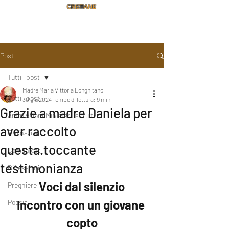
CRISTIANE
Post
Tutti i post
Madre Maria Vittoria Longhitano
Tutti i post
30 giu 2024
Tempo di lettura: 9 min
Grazie a madre Daniela per
Ammissioni/Ministeri Istituiti
aver raccolto
Ordinazioni
questa.toccante
Comunicati
testimonianza
Riflessioni
Voci dal silenzio
Preghiere
Incontro con un giovane 
Poesia
copto