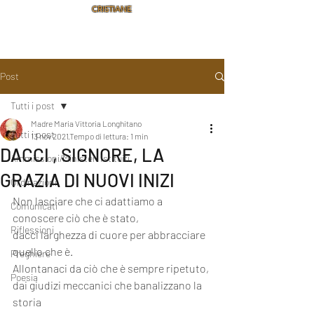
CRISTIANE
Post
Tutti i post
Madre Maria Vittoria Longhitano
Tutti i post
13 nov 2021
Tempo di lettura: 1 min
DACCI , SIGNORE, LA
Ammissioni/Ministeri Istituiti
GRAZIA DI NUOVI INIZI
Ordinazioni
Non lasciare che ci adattiamo a 
Comunicati
conoscere ciò che è stato,
Riflessioni
dacci larghezza di cuore per abbracciare 
quello che è.
Preghiere
Allontanaci da ciò che è sempre ripetuto,
Poesia
dai giudizi meccanici che banalizzano la 
storia