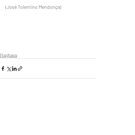
(Josè Tolentino Mendonça)
Preghiere
Post recenti
Mostra tutti