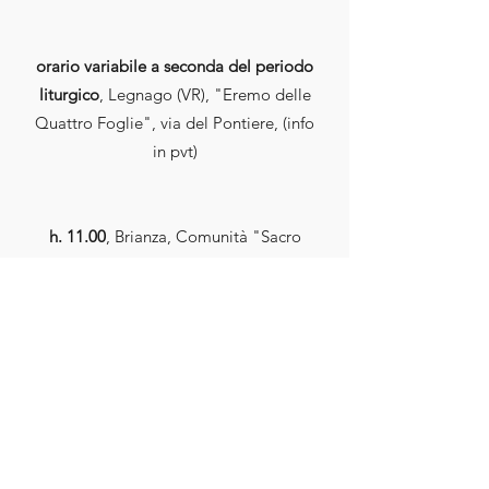
orario variabile a seconda del periodo
liturgico
, Legnago (VR), "Eremo delle
Quattro Foglie", via del Pontiere, (info
in pvt)
h. 11.00
, Brianza, Comunità "Sacro
Cuore", (indirizzo e link pvt)
h. 19.00
, Genova, (indirizzo e link pvt)
orario variabile
, Lodi, (indirizzo e link
pvt)