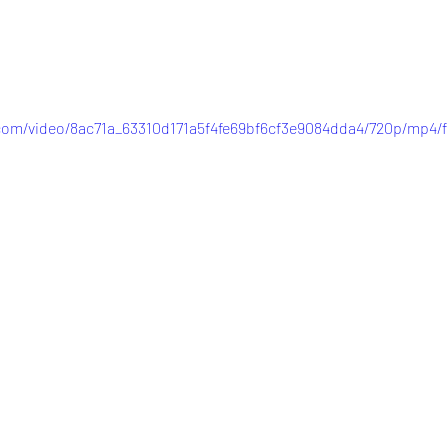
c.com/video/8ac71a_63310d171a5f4fe69bf6cf3e9084dda4/720p/mp4/f