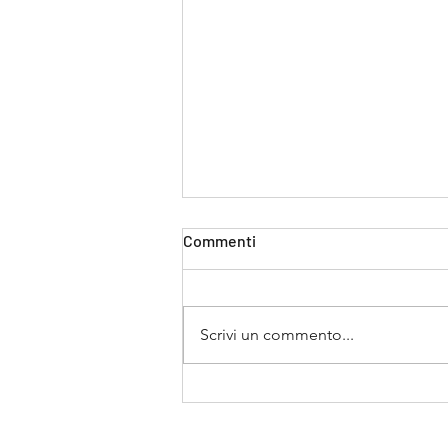
Commenti
Scrivi un commento...
Nuovi cammini di servizio: la
nostra comunità accoglie
padre Giacomo