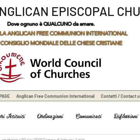
ANGLICAN EPISCOPAL CH
Dove ognuno è QUALCUNO da amare.
LA ANGLICAN FREE COMMUNION INTERNATIONAL
 CONSIGLIO MONDIALE DELLE CHIESE CRISTIANE
PAGE
Anglican Free Communion International
Contatti / Contact u
i Istituiti
Ordinazioni
Comunicati
Riflessioni
 Longhitano
20 nov 2021
Tempo di lettura: 1 min