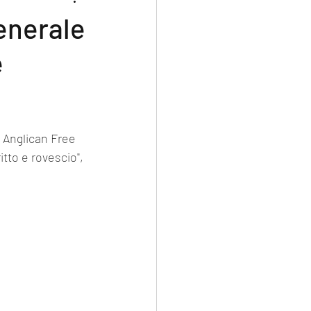
enerale
e
tto e rovescio", 