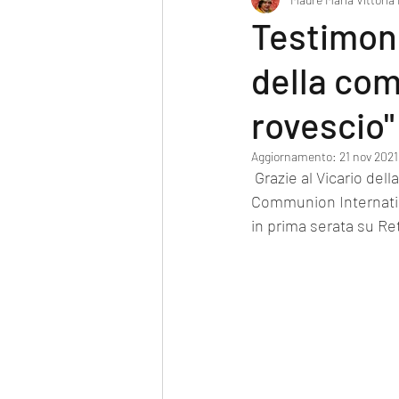
Poesia
Testimoni
della com
rovescio"
Aggiornamento:
21 nov 2021
 Grazie al Vicario della Inclusive Anglican Episcopal Church, Diocesi italiana della Anglican Free 
Communion Internation
in prima serata su R