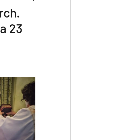
rch.
ia 23