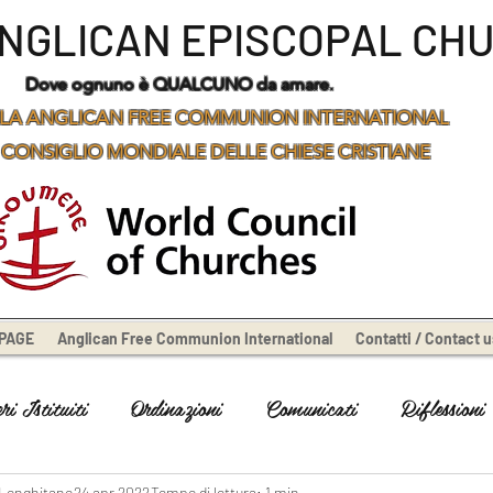
ANGLICAN EPISCOPAL CH
Dove ognuno è QUALCUNO da amare.
LA ANGLICAN FREE COMMUNION INTERNATIONAL
 CONSIGLIO MONDIALE DELLE CHIESE CRISTIANE
PAGE
Anglican Free Communion International
Contatti / Contact u
i Istituiti
Ordinazioni
Comunicati
Riflessioni
 Longhitano
24 apr 2022
Tempo di lettura: 1 min