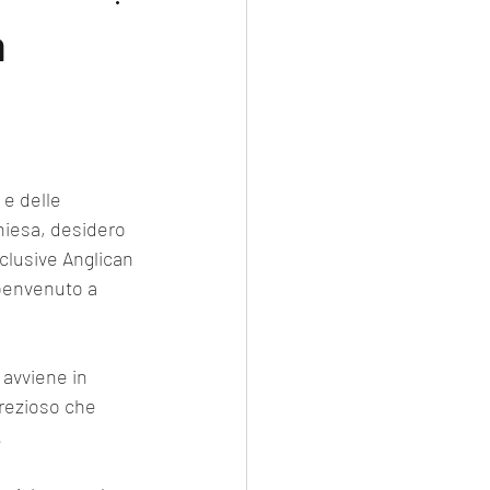
a
 e delle 
hiesa, desidero 
clusive Anglican 
 benvenuto a 
 avviene in 
prezioso che 
.