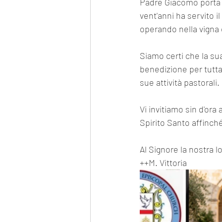
​Padre Giacomo porta 
vent'anni ha servito 
operando nella vigna 
​Siamo certi che la su
benedizione per tutta
sue attività pastorali.
​Vi invitiamo sin d'o
Spirito Santo affinch
​Al Signore la nostra 
​++M. Vittoria