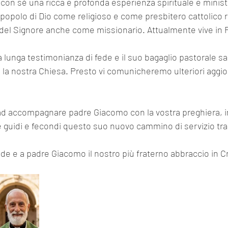
con sé una ricca e profonda esperienza spirituale e ministe
il popolo di Dio come religioso e come presbitero cattolico
del Signore anche come missionario. Attualmente vive in P
a lunga testimonianza di fede e il suo bagaglio pastorale s
 la nostra Chiesa. Presto vi comunicheremo ulteriori aggio
ra ad accompagnare padre Giacomo con la vostra preghiera, 
é guidi e fecondi questo suo nuovo cammino di servizio tra
lode e a padre Giacomo il nostro più fraterno abbraccio in Cr