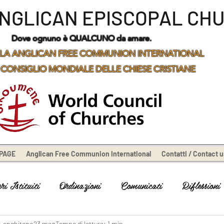
ANGLICAN EPISCOPAL CH
Dove ognuno è QUALCUNO da amare.
LA ANGLICAN FREE COMMUNION INTERNATIONAL
 CONSIGLIO MONDIALE DELLE CHIESE CRISTIANE
PAGE
Anglican Free Communion International
Contatti / Contact u
i Istituiti
Ordinazioni
Comunicati
Riflessioni
 Longhitano
23 mag
Tempo di lettura: 1 min