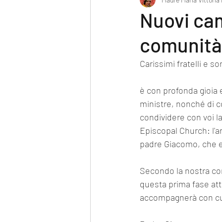
Poesia
Nuovi cam
comunità
Carissimi fratelli e so
​è con profonda gioia 
ministre, nonché di c
condividere con voi l
Episcopal Church: l'ar
padre Giacomo, che en
​Secondo la nostra co
questa prima fase att
accompagnerà con cur