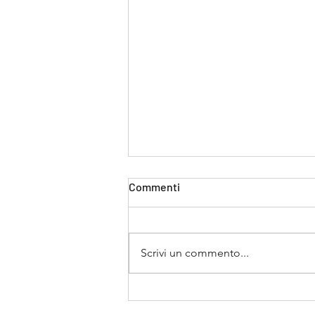
Commenti
Scrivi un commento...
Messaggio dei Quaresima da
parte del nostro Primate della