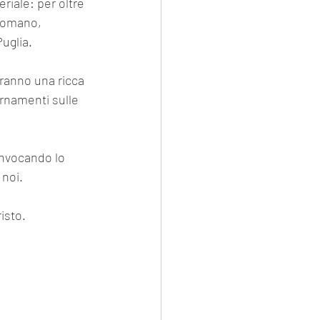
riale: per oltre 
 romano, 
uglia.
aranno una ricca 
rnamenti sulle 
invocando lo 
 noi.
isto.