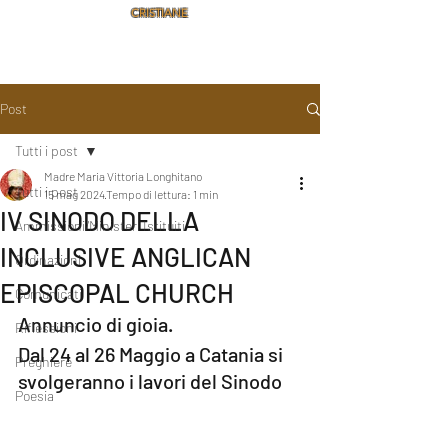
CRISTIANE
Post
Tutti i post
Madre Maria Vittoria Longhitano
Tutti i post
15 mag 2024
Tempo di lettura: 1 min
IV SINODO DELLA
Ammissioni/Ministeri Istituiti
INCLUSIVE ANGLICAN
Ordinazioni
EPISCOPAL CHURCH
Comunicati
Annuncio di gioia.
Riflessioni
Dal 24 al 26 Maggio a Catania si 
Preghiere
svolgeranno i lavori del Sinodo
Poesia