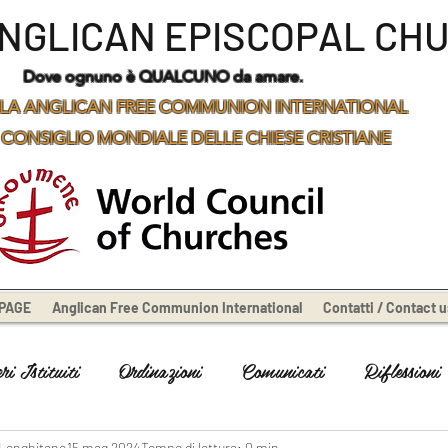
ANGLICAN EPISCOPAL CH
Dove ognuno è QUALCUNO da amare.
LA ANGLICAN FREE COMMUNION INTERNATIONAL
 CONSIGLIO MONDIALE DELLE CHIESE CRISTIANE
PAGE
Anglican Free Communion International
Contatti / Contact u
i Istituiti
Ordinazioni
Comunicati
Riflessioni
 Longhitano
15 mag 2024
Tempo di lettura: 0 min