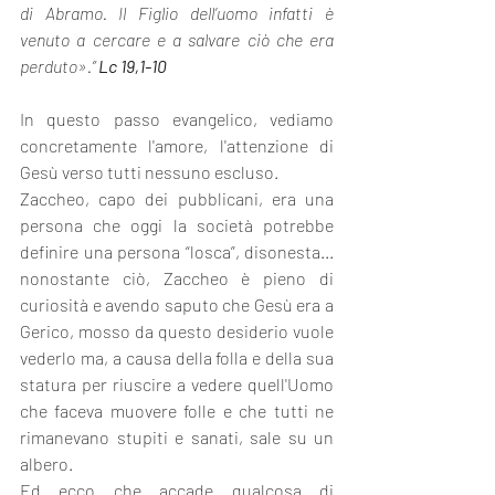
di Abramo. Il Figlio dell’uomo infatti è 
venuto a cercare e a salvare ciò che era 
perduto».” 
Lc 19,1-10
In questo passo evangelico, vediamo 
concretamente l'amore, l'attenzione di 
Gesù verso tutti nessuno escluso.
Zaccheo, capo dei pubblicani, era una 
persona che oggi la società potrebbe 
definire una persona “losca”, disonesta... 
nonostante ciò, Zaccheo è pieno di 
curiosità e avendo saputo che Gesù era a 
Gerico, mosso da questo desiderio vuole 
vederlo ma, a causa della folla e della sua 
statura per riuscire a vedere quell'Uomo 
che faceva muovere folle e che tutti ne 
rimanevano stupiti e sanati, sale su un 
albero.
Ed ecco che accade qualcosa di 