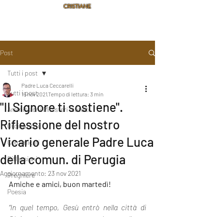
CRISTIANE
Post
Tutti i post
Padre Luca Ceccarelli
Tutti i post
16 nov 2021
Tempo di lettura: 3 min
"Il Signore ti sostiene".
Ammissioni/Ministeri Istituiti
Riflessione del nostro
Ordinazioni
Vicario generale Padre Luca
Comunicati
della comun. di Perugia
Riflessioni
Aggiornamento:
23 nov 2021
Preghiere
Amiche e amici, buon martedì!
Poesia
“In quel tempo, Gesù entrò nella città di 