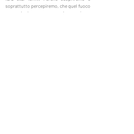
soprattutto percepiremo, che quel fuoco 
non solo è amore ma anche passione, 
comprensione, ascolto, carità, fraternità, 
accoglienza, apertura...
Immagine: Niels Larsen Stevns, Cristo e 
Zaccheo, 1913, Randers Kunstmuseum, 
Randers - Danimarca
Riflessioni