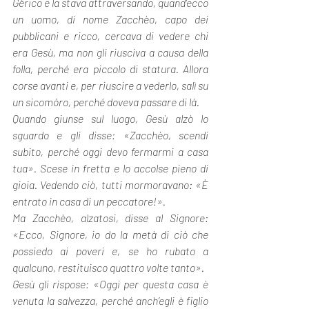
Gèrico e la stava attraversando, quand’ecco 
un uomo, di nome Zacchèo, capo dei 
pubblicani e ricco, cercava di vedere chi 
era Gesù, ma non gli riusciva a causa della 
folla, perché era piccolo di statura. Allora 
corse avanti e, per riuscire a vederlo, salì su 
un sicomòro, perché doveva passare di là.
Quando giunse sul luogo, Gesù alzò lo 
sguardo e gli disse: «Zacchèo, scendi 
subito, perché oggi devo fermarmi a casa 
tua». Scese in fretta e lo accolse pieno di 
gioia. Vedendo ciò, tutti mormoravano: «È 
entrato in casa di un peccatore!».
Ma Zacchèo, alzatosi, disse al Signore: 
«Ecco, Signore, io do la metà di ciò che 
possiedo ai poveri e, se ho rubato a 
qualcuno, restituisco quattro volte tanto».
Gesù gli rispose: «Oggi per questa casa è 
venuta la salvezza, perché anch’egli è figlio 