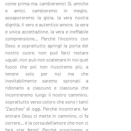
come prima ma, cambieremo! Sì, amiche 
e amici, cambieremo in meglio, 
assaporeremo la gioia, la vera nostra 
dignità, il vero e autentico amore, la vera 
e unica accettazione, la vera e ineffabile 
comprensione... Perché l'incontro con 
Gesù e soprattutto aprirgli la porta del 
nostro cuore, non può farci restare 
uguali, non può non scatenare in noi quel 
fuoco che poi non riusciremo più, a 
tenere solo per noi ma che 
inevitabilmente saremo spronati a 
ridonarlo a ciascuno e ciascuna che 
incontreremo lungo il nostro cammino, 
soprattutto verso coloro che sono i tanti 
“Zaccheo” di oggi. Perché incontrare, far 
entrare Gesù ci mette in cammino, ci fa 
correre... è la corsa dell'amore che non ci 
farà star fermi! Perché scopriremo e 