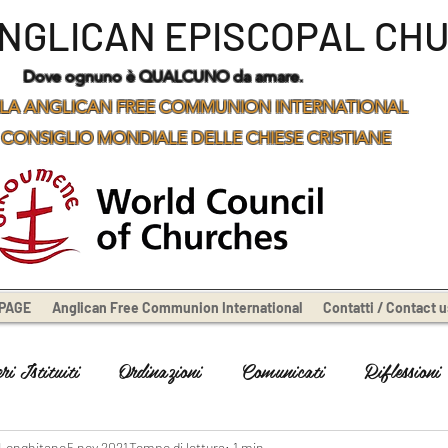
ANGLICAN EPISCOPAL CH
Dove ognuno è QUALCUNO da amare.
LA ANGLICAN FREE COMMUNION INTERNATIONAL
 CONSIGLIO MONDIALE DELLE CHIESE CRISTIANE
PAGE
Anglican Free Communion International
Contatti / Contact u
i Istituiti
Ordinazioni
Comunicati
Riflessioni
 Longhitano
5 nov 2021
Tempo di lettura: 1 min