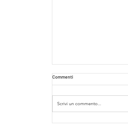
Commenti
LA PACE VERRA'
Scrivi un commento...