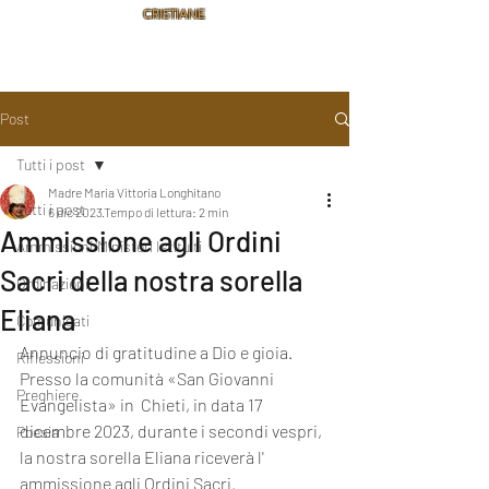
CRISTIANE
Post
Tutti i post
Madre Maria Vittoria Longhitano
Tutti i post
6 dic 2023
Tempo di lettura: 2 min
Ammissione agli Ordini
Ammissioni/Ministeri Istituiti
Sacri della nostra sorella
Ordinazioni
Eliana
Comunicati
Annuncio di gratitudine a Dio e gioia.
Riflessioni
Presso la comunità «San Giovanni 
Preghiere
Evangelista» in  Chieti, in data 17 
dicembre 2023, durante i secondi vespri, 
Poesia
la nostra sorella Eliana riceverà l' 
ammissione agli Ordini Sacri
.