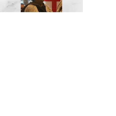
La hermana Mara Virginia de Jesús es
nuestra presidenta honoraria. Es un
reconocimiento que subraya su autoridad y
su protagonismo: fue, de hecho, la primera
miembro de la Fraternidad y la primera
profesa. La primera flor de nuestro Carmelo
Ecuménico
Atrás