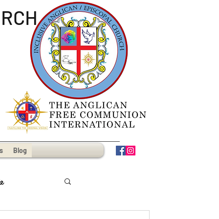
URCH
s
Blog
a