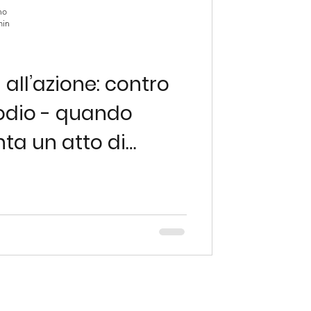
no
min
all’azione: contro
 odio - quando
nta un atto di