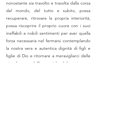
nonostante sia travolto e travolta dalla corsa
del mondo, del tutto e subito, possa
recuperare, ritrovare la propria interiorità,
possa riscoprire il proprio cuore con i suoi
ineffabili e nobili sentimenti per aver quella
forza necessaria nel fermarsi contemplando
la nostra vera e autentica dignità di figli e
figlie di Dio e ritornare a meravigliarci delle
piccole cose, dell'essenziale, del creato...
L'Eremo delle Quattro Foglie è un'oasi di
pace, di tranquillità, di rigenerazione che ci
attende per trovare e ritrovare quanto sin
ora ho scritto.
L'Eremo delle Quattro Foglie assieme al
Movimento Monastico, sono non solo segno
di unità nella e della nostra Chiesa ma
anche, oserei dire, sono una sinfonia
armonica per lodare e farci lodare il Signore