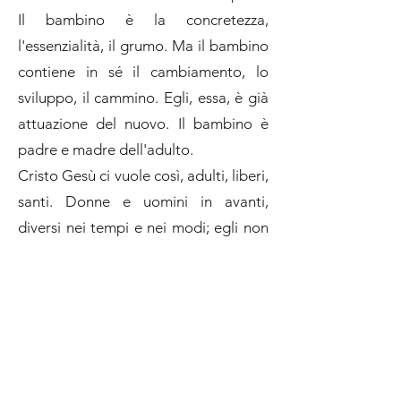
Il bambino è la concretezza,
l'essenzialità, il grumo. Ma il bambino
contiene in sé il cambiamento, lo
sviluppo, il cammino. Egli, essa, è già
attuazione del nuovo. Il bambino è
padre e madre dell'adulto.
Cristo Gesù ci vuole così, adulti, liberi,
santi. Donne e uomini in avanti,
diversi nei tempi e nei modi; egli non
cambia, ma noi - profetizza Michea -
siamo proprio così, ancora in
cammino. Che vuol dire, ancora alla
ricerca delle sue profondità.
Tutto ci sarà chiaro alla fine dei tempi,
anzi, del nostro tempo; questo è ciò