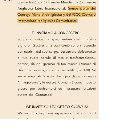
gran e histórica Comunión Mundial: la Comunión
Anglicana Libre Internacional.
Somos parte del
Consejo Mundial de Iglesias y del ICCC (Consejo
Internacional de Iglesias Comunitarias)
TI INVITIAMO A CONOSCERCI!
Vogliamo aiutarti a sperimentare che il nostro
Signore Gesù ti ama così come sei e ti attende
per nutrirti del suo corpo, sussurrare dolcemente
al tuo cuore parole di vita e trasformazione...
perchè, sin dal grembo di tua madre l'Amore di
Dio ti ha tessuto, cullato e custodito (Sal 138). Se
sei scoraggiato/a e hai bisogno di un cammino
"rinvigorente", le nostre Comunità sono il posto
giusto per confrontarsi ed instaurare relazioni
autentiche. Contattaci
WE INVITE YOU TO GET TO KNOW US!
We want to help you experience that our Lord
Jesus loves you just as you are and waits for you
to nourish you with his body, to softly whisper
words of life and transformation into your heart ...
because, since your mother's womb, God's Love